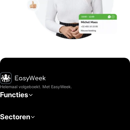
Startpagina
Helemaal volgeboekt. Met EasyWeek.
Functies
Sectoren