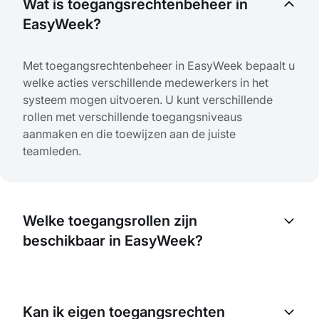
Wat is toegangsrechtenbeheer in
EasyWeek?
Met toegangsrechtenbeheer in EasyWeek bepaalt u
welke acties verschillende medewerkers in het
systeem mogen uitvoeren. U kunt verschillende
rollen met verschillende toegangsniveaus
aanmaken en die toewijzen aan de juiste
teamleden.
Welke toegangsrollen zijn
beschikbaar in EasyWeek?
EasyWeek biedt drie basisrollen: Eigenaar
(volledige toegang tot alle functies), Beheerder
Kan ik eigen toegangsrechten
(uitgebreide beheermogelijkheden) en Gebruiker