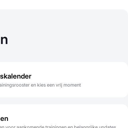
en
gskalender
rainingsrooster en kies een vrij moment
gen
en voor aankomende trainingen en belangrijke updates