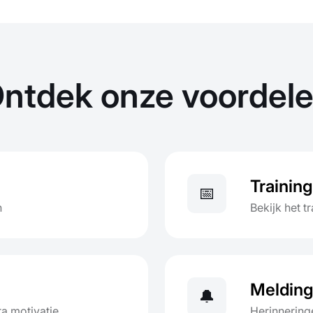
ntdek onze voordel
Trainin
📅
n
Bekijk het t
Meldin
🔔
ra motivatie
Herinnering