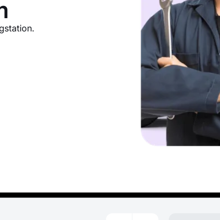
m
gstation.