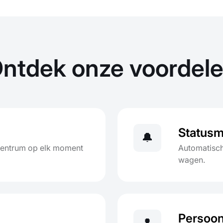
ntdek onze voordel
Statusm
🔔
gcentrum op elk moment
Automatisch
wagen.
Persoonl