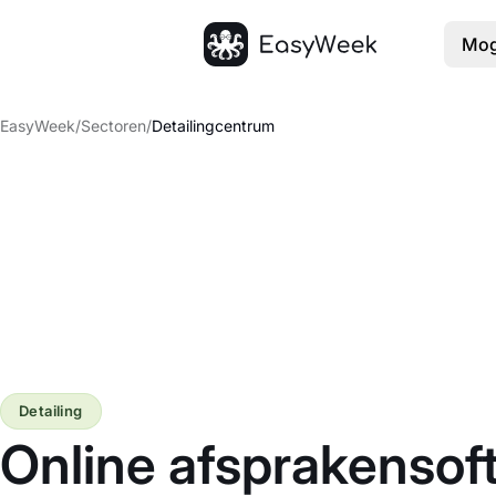
Mog
Startpagina
EasyWeek
/
Sectoren
/
Detailingcentrum
Detailing
Online afsprakensof