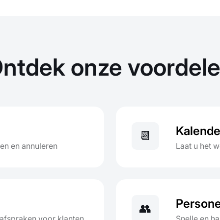
ntdek onze voordel
Kalend
📆
en en annuleren
Laat u het 
Persone
👥
afspraken voor klanten
Snelle en h