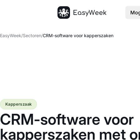
Mog
Startpagina
EasyWeek
/
Sectoren
/
CRM-software voor kapperszaken
Kapperszaak
CRM-software voor
kapperszaken met o