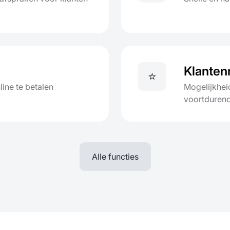
Klanten
⭐
ine te betalen
Mogelijkhei
voortdurend
Alle functies