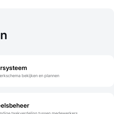
en
ersysteem
werkschema bekijken en plannen
elsbeheer
andige taakverdeling tussen medewerkers