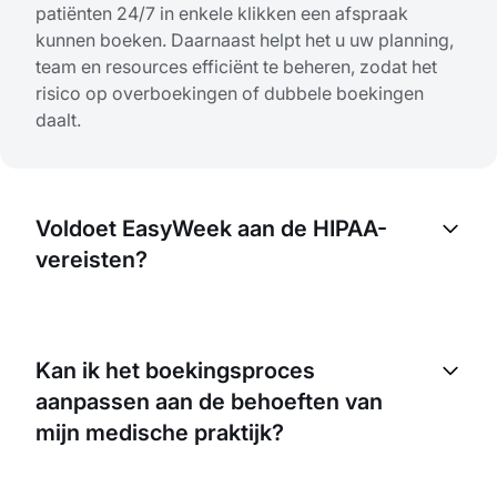
patiënten 24/7 in enkele klikken een afspraak
kunnen boeken. Daarnaast helpt het u uw planning,
team en resources efficiënt te beheren, zodat het
risico op overboekingen of dubbele boekingen
daalt.
Voldoet EasyWeek aan de HIPAA-
vereisten?
Hoewel EasyWeek gegevensbeveiliging zeer
serieus neemt en meerdere maatregelen toepast
Kan ik het boekingsproces
om gebruikersinformatie te beschermen, raden we
aanpassen aan de behoeften van
elke organisatie aan om zelf te verifiëren welke
compliance-eisen nodig zijn volgens de eigen
mijn medische praktijk?
specifieke situatie.