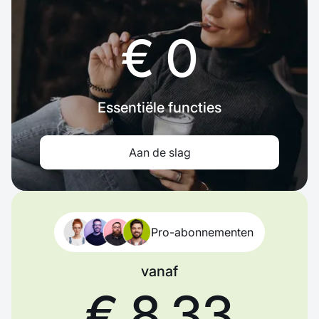
€ 0
Essentiële functies
Aan de slag
Pro-abonnementen
vanaf
€ 8,33