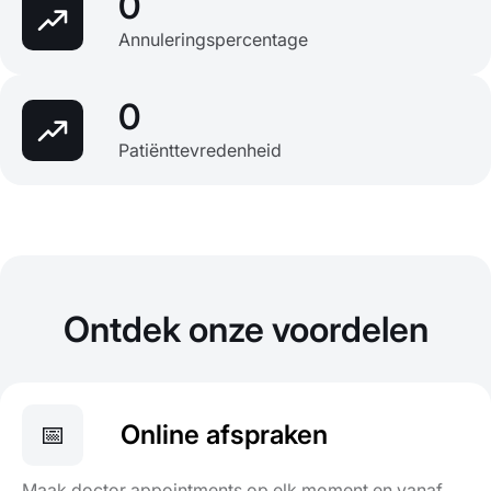
0
Annuleringspercentage
0
Patiënttevredenheid
Ontdek onze voordelen
📅
Online afspraken
Maak doctor appointments op elk moment en vanaf