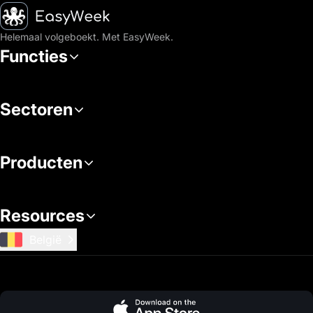
Startpagina
Helemaal volgeboekt. Met EasyWeek.
Functies
Sectoren
Producten
Resources
België