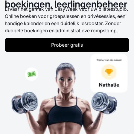
boekingen, leerlingenbeheer
Ervaar het gemak van EasyWeek voor uw pilatesstudio.
Online boeken voor groepslessen en privésessies, een
handige kalender en een duidelijk lesrooster. Zonder
dubbele boekingen en administratieve rompslomp.
Probeer gratis