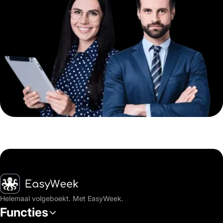
Startpagina
Helemaal volgeboekt. Met EasyWeek.
Functies