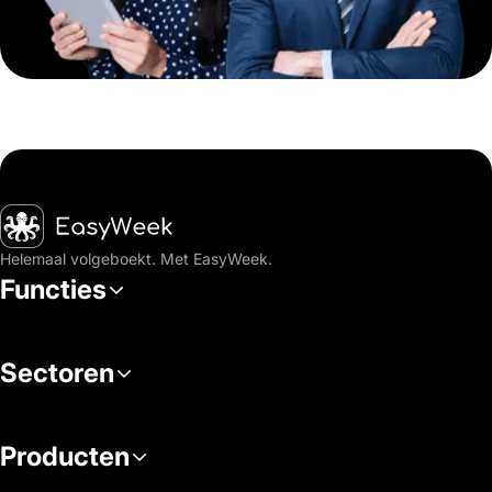
Startpagina
Helemaal volgeboekt. Met EasyWeek.
Functies
Sectoren
Producten