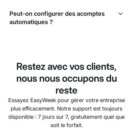
Des rapports détaillés sont disponibles pour
chaque collaborateur : temps travaillé, nombre de
Peut-on configurer des acomptes
clients, montants des ventes, primes calculées et
automatiques ?
montant total à payer. Les rapports peuvent être
exportés dans différents formats.
Oui, vous pouvez configurer le calcul automatique
des acomptes à une date précise chaque mois ou
selon un autre calendrier, conformément à vos
règles.
Restez avec vos clients,
nous nous occupons du
reste
Essayez EasyWeek pour gérer votre entreprise
plus efficacement. Notre support est toujours
disponible : 7 jours sur 7, gratuitement quel que
soit le forfait.