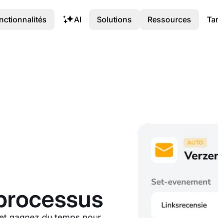
nctionnalités
AI
Solutions
Ressources
Tar
processus
n et gagnez du temps pour