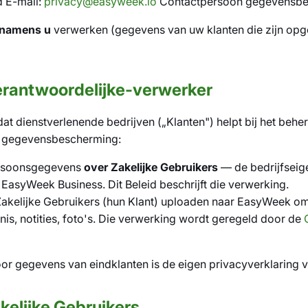
 E-mail:
privacy@easyweek.io
Contactpersoon gegevensbe
namens u
verwerken (gegevens van uw klanten die zijn opg
verantwoordelijke-verwerker
 dienstverlenende bedrijven („Klanten") helpt bij het beher
de gegevensbescherming:
rsoonsgegevens
over Zakelijke Gebruikers
— de bedrijfseig
 EasyWeek Business. Dit Beleid beschrijft die verwerking.
kelijke Gebruikers (hun Klant) uploaden naar EasyWeek om 
s, notities, foto's. Die verwerking wordt geregeld door de
 Voor gegevens van eindklanten is de eigen privacyverklaring 
kelijke Gebruikers