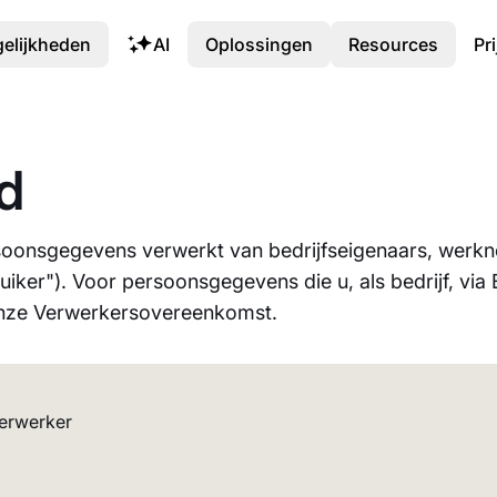
elijkheden
AI
Oplossingen
Resources
Pr
id
soonsgegevens verwerkt van bedrijfseigenaars, werk
uiker"). Voor persoonsgegevens die u, als bedrijf, vi
onze Verwerkersovereenkomst.
verwerker