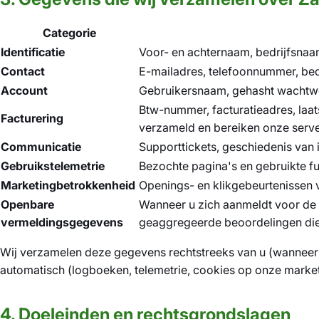
Categorie
Identificatie
Voor- en achternaam, bedrijfsnaam,
Contact
E-mailadres, telefoonnummer, bedr
Account
Gebruikersnaam, gehasht wachtwoo
Btw-nummer, facturatieadres, laat
Facturering
verzameld en bereiken onze serve
Communicatie
Supporttickets, geschiedenis va
Gebruikstelemetrie
Bezochte pagina's en gebruikte fu
Marketingbetrokkenheid
Openings- en klikgebeurtenissen
Openbare
Wanneer u zich aanmeldt voor de E
vermeldingsgegevens
geaggregeerde beoordelingen die
Wij verzamelen deze gegevens rechtstreeks van u (wanneer u
automatisch (logboeken, telemetrie, cookies op onze mark
4. Doeleinden en rechtsgrondslagen