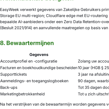
EasyWeek verwerkt gegevens van Zakelijke Gebruikers primai
Storage EU multi-region; Cloudflare edge met EU-routering
bepaalde AI-aanbieders onder een Zero Data Retention-ov
(Besluit 2021/914) en aanvullende maatregelen op basis va
8. Bewaartermijnen
Gegevens
Accountprofiel en -configuratie
Zolang uw accoun
Facturen en boekhoudkundige bescheiden
10 jaar (HGB § 25
Supporttickets
3 jaar na afsluiti
Aanmeldings- en toegangslogboeken
90 dagen, waarbi
Back-ups
Tot 35 dagen do
Marketingbetrokkenheid
Tot u zich uitsch
Na het verstrijken van de bewaartermijn worden gegevens ve