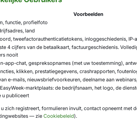
Voorbeelden
 functie, profielfoto
ijfsadres, land
rd, tweefactorauthenticatietokens, inloggeschiedenis, IP-a
ste 4 cijfers van de betaalkaart, factuurgeschiedenis. Volle
rs nooit
n in-app-chat, gespreksopnames (met uw toestemming), ant
ncties, klikken, prestatiegegevens, crashrapporten, fouten
 van e-mails, nieuwsbriefvoorkeuren, deelname aan webinar
asyWeek-marktplaats: de bedrijfsnaam, het logo, de diensten
 u publiceert
 zich registreert, formulieren invult, contact opneemt met 
etingwebsites — zie
Cookiebeleid
).