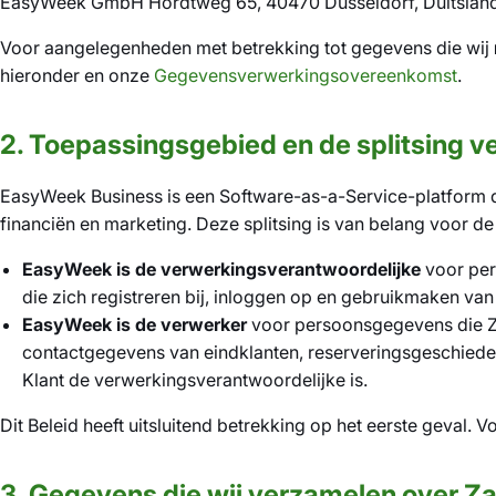
EasyWeek GmbH Hördtweg 65, 40470 Düsseldorf, Duitsland
Voor aangelegenheden met betrekking tot gegevens die wij
hieronder en onze
Gegevensverwerkingsovereenkomst
.
2. Toepassingsgebied en de splitsing 
EasyWeek Business is een Software-as-a-Service-platform dat
financiën en marketing. Deze splitsing is van belang voor 
EasyWeek is de verwerkingsverantwoordelijke
voor pe
die zich registreren bij, inloggen op en gebruikmaken van
EasyWeek is de verwerker
voor persoonsgegevens die Za
contactgegevens van eindklanten, reserveringsgeschiedeni
Klant de verwerkingsverantwoordelijke is.
Dit Beleid heeft uitsluitend betrekking op het eerste geval.
3. Gegevens die wij verzamelen over Za