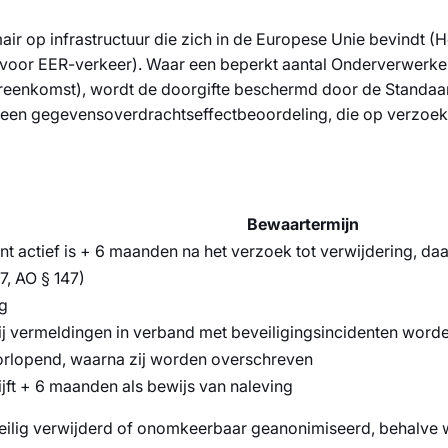
r op infrastructuur die zich in de Europese Unie bevindt (H
 voor EER-verkeer). Waar een beperkt aantal Onderverwerker
ereenkomst), wordt de doorgifte beschermd door de Standa
n een gegevensoverdrachtseffectbeoordeling, die op verzoek
Bewaartermijn
t actief is + 6 maanden na het verzoek tot verwijdering, da
7, AO § 147)
ng
j vermeldingen in verband met beveiligingsincidenten worden
orlopend, waarna zij worden overschreven
rijft + 6 maanden als bewijs van naleving
ilig verwijderd of onomkeerbaar geanonimiseerd, behalve wan