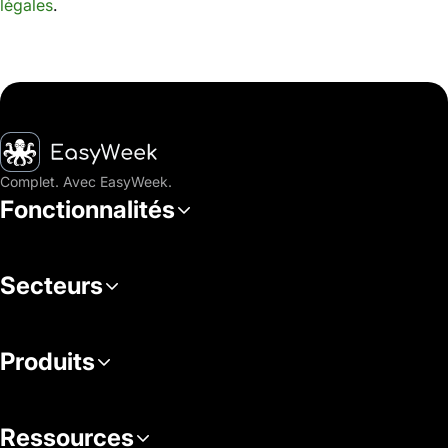
légales
.
Accueil
Complet. Avec EasyWeek.
Fonctionnalités
Secteurs
Produits
Ressources