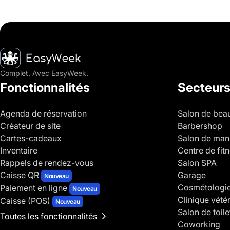
Accueil
Complet. Avec EasyWeek.
Fonctionnalités
Secteur
Agenda de réservation
Salon de bea
Créateur de site
Barbershop
Cartes-cadeaux
Salon de man
Inventaire
Centre de fit
Rappels de rendez-vous
Salon SPA
Caisse QR
Garage
Nouveau
Cosmétologi
Paiement en ligne
Nouveau
Clinique vétér
Caisse (POS)
Nouveau
Salon de toil
Toutes les fonctionnalités
Coworking