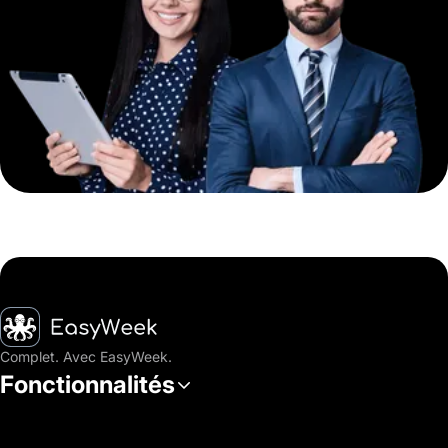
Accueil
Complet. Avec EasyWeek.
Fonctionnalités