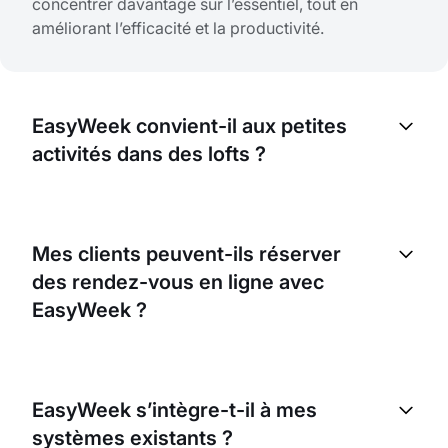
concentrer davantage sur l’essentiel, tout en
améliorant l’efficacité et la productivité.
EasyWeek convient-il aux petites
activités dans des lofts ?
Oui, EasyWeek convient aux entreprises de toute
taille. Que vous gériez un petit loft ou une grande
Mes clients peuvent-ils réserver
structure, notre plateforme peut être adaptée à vos
des rendez-vous en ligne avec
besoins spécifiques.
EasyWeek ?
Oui, vos clients peuvent réserver des rendez-vous
en ligne avec EasyWeek. Ils choisissent la date et
EasyWeek s’intègre-t-il à mes
l’heure qui leur conviennent le mieux, ce qui peut
systèmes existants ?
augmenter la satisfaction et la fidélité.