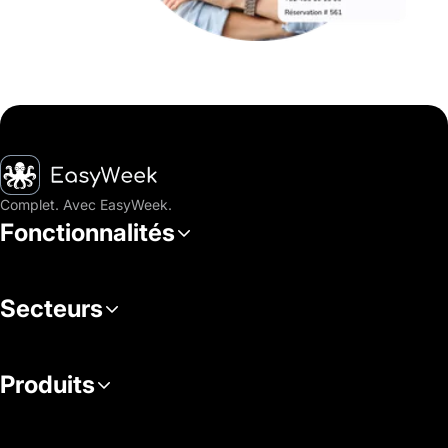
Accueil
Complet. Avec EasyWeek.
Fonctionnalités
Secteurs
Produits