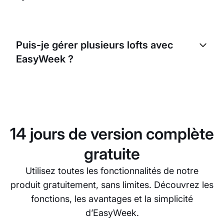
Oui, EasyWeek peut s’intégrer à différents systèmes
existants. Nous savons que chaque entreprise est
Puis-je gérer plusieurs lofts avec
unique, c’est pourquoi nous proposons une solution
EasyWeek ?
flexible et adaptable, compatible avec votre
configuration actuelle.
Oui, EasyWeek vous permet de gérer plusieurs lofts
au même endroit. Cela facilite le suivi des
réservations et assure le bon déroulement de vos
opérations.
14 jours de version complète
gratuite
Utilisez toutes les fonctionnalités de notre
produit gratuitement, sans limites. Découvrez les
fonctions, les avantages et la simplicité
d’EasyWeek.