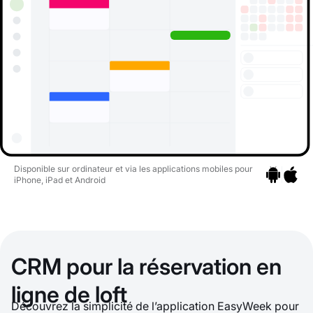
Disponible sur ordinateur et via les applications mobiles pour
iPhone, iPad et Android
Aller aux ap
Aller au
CRM pour la réservation en
ligne de loft
Découvrez la simplicité de l’application EasyWeek pour