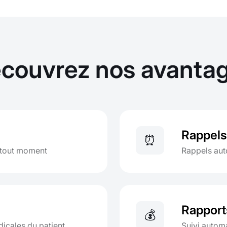
couvrez nos avanta
Rappels
⏰
à tout moment
Rappels aut
Rapport
💰
icales du patient
Suivi automa