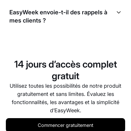
Oui, EasyWeek offre à vos clients la possibilité de
réserver leurs rendez-vous en ligne. Ils peuvent
EasyWeek envoie-t-il des rappels à
choisir le service, le praticien et l’horaire qui leur
mes clients ?
convient.
Oui, EasyWeek envoie automatiquement des
rappels à vos clients, ce qui réduit les risques de
rendez-vous manqués. Vous pouvez configurer les
paramètres de rappel selon vos préférences.
14 jours d’accès complet
gratuit
Utilisez toutes les possibilités de notre produit
gratuitement et sans limites. Évaluez les
fonctionnalités, les avantages et la simplicité
d’EasyWeek.
Commencer gratuitement