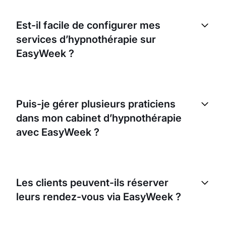
Est-il facile de configurer mes
services d’hypnothérapie sur
EasyWeek ?
Oui, EasyWeek est conçu avec un processus de
configuration simple. Vous pouvez adapter la
Puis-je gérer plusieurs praticiens
plateforme aux besoins de votre activité,
dans mon cabinet d’hypnothérapie
notamment en définissant vos disponibilités, les
services proposés et les tarifs.
avec EasyWeek ?
Oui, EasyWeek vous permet de gérer plusieurs
praticiens. Vous pouvez définir un planning et des
Les clients peuvent-ils réserver
services spécifiques pour chaque praticien.
leurs rendez-vous via EasyWeek ?