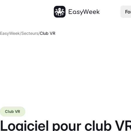
Fo
Accueil
EasyWeek
/
Secteurs
/
Club VR
Club VR
Logiciel pour club V