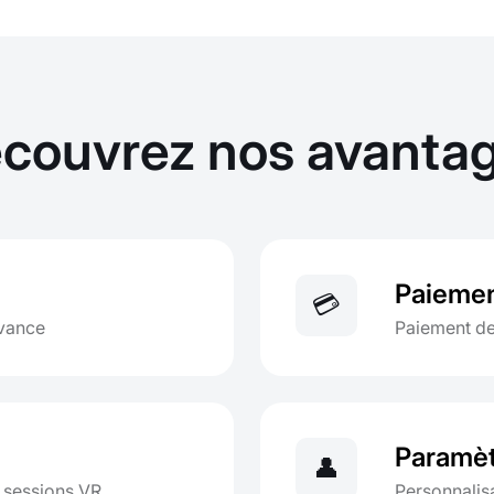
couvrez nos avanta
Paiemen
💳
avance
Paiement de
Paramèt
👤
s sessions VR
Personnalisa