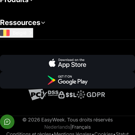
Ressources
België
© 2026 EasyWeek. Tous droits réservés
Nederlands
|
Français
Conditions et règles
•
Mentions légales
•
Cookies
•
Statut